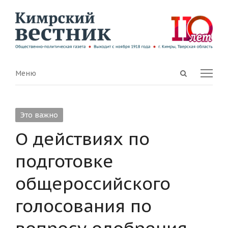
Open
Menu
Меню
search
panel
Это важно
О действиях по
подготовке
общероссийского
голосования по
вопросу одобрения