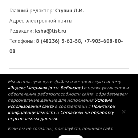
Главный редактор:
Ступин Д.И.
Адрес электронной почты
Редакции:
ksha@list.ru
Телефоны:
8 (48236) 3-62-58, +7-905-608-80-
08
Мы используем куки-файлы и метрическую систему
«Яндекс.Метрика» (в т.ч. Вебвизор)
в целях улучшения и
обеспечения работоспособности сайта, обрабатываем
персональные данные для исполнения
Условия
использования сайта
в соответствии с
Политикой
конфиденциальности
и
Согласием на обработку
персональных данных
.
© 2015-2021 Редакция газеты «Кимрский
Если вы не согласны, пожалуйста, покиньте сайт.
вестник».