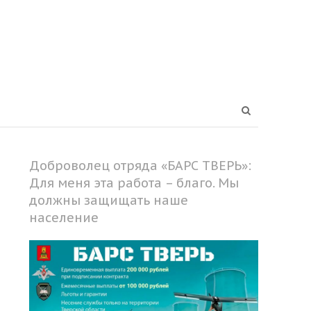
Open
search
panel
Доброволец отряда «БАРС ТВЕРЬ»:
Для меня эта работа – благо. Мы
должны защищать наше
население
Share
this