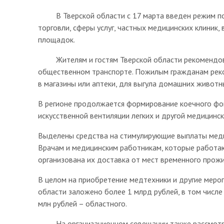
В Тверской области с 17 марта введен режим пов
торговли, сферы услуг, частных медицинских клиник,
площадок.
Жителям и гостям Тверской области рекомендован
общественном транспорте. Пожилым гражданам реко
в магазины или аптеки, для выгула домашних живот
В регионе продолжается формирование коечного фон
искусственной вентиляции легких и другой медицинск
Выделены средства на стимулирующие выплаты меди
Врачам и медицинским работникам, которые работаю
организована их доставка от мест временного прож
В целом на приобретение медтехники и другие мероп
области заложено более 1 млрд рублей, в том числе
млн рублей – областного.
На организационном совещании также рассмотре