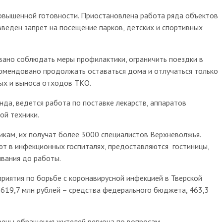
ышенной готовности. Приостановлена работа ряда объектов
 введен запрет на посещение парков, детских и спортивных
о соблюдать меры профилактики, ограничить поездки в
мендовано продолжать оставаться дома и отлучаться только
ных и выноса отходов ТКО.
да, ведется работа по поставке лекарств, аппаратов
ой техники.
кам, их получат более 3000 специалистов Верхневолжья.
т в инфекционных госпиталях, предоставляются гостиницы,
ивания до работы.
риятия по борьбе с коронавирусной инфекцией в Тверской
 619,7 млн рублей – средства федерального бюджета, 463,3
ны обращения жителей региона по вопросам