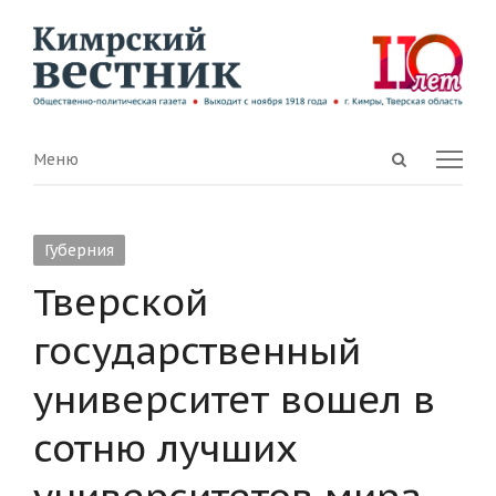
Open
Menu
Меню
search
panel
Губерния
Тверской
государственный
университет вошел в
сотню лучших
университетов мира