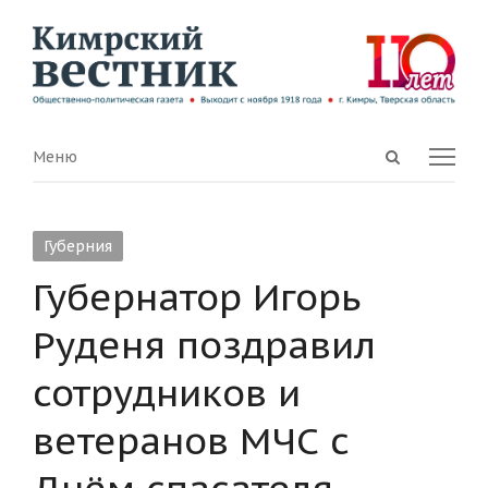
Open
Menu
Меню
search
panel
Губерния
Губернатор Игорь
Руденя поздравил
сотрудников и
ветеранов МЧС с
Днём спасателя