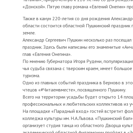
«Донской». Пятую главу романа «Евгений Онегин» пр
Также в канун 220-летия со дня рождения Александр
области состоится областной Пушкинский праздник 
земле.
Александр Сергеевич Пушкин несколько раз посещал 
праздник. Здесь были написаны его знаменитые «Анча
глав «Евгения Онегина».
По мнению Губернатора Игоря Рудени, популяризация
чья судьба связана с тверским краем, имеет большо
туризма.
Одно из главных событий праздника в Берново в это
чтецов «#Читаемвместе», посвященного Пушкину.
Всего на территории усадьбы будет открыто 14 пло
профессиональных и любительских коллективов из уч
На площадке «Парадный вход» гостей встретит фол
колледжа культуры им. Н.А.Львова. «Пушкинский бал
организует студия танца из областного Дворца куль
академической областной филармонии пройдет в «З