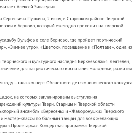
очитает Алексей Зинатулин.
а Сергеевича Пушкина, 2 июня, в Старицком районе Тверской
поэзии в Берново, который ежегодно проходит на тверской
усадьбу Вульфов в селе Берново, где пройдет поэтический
р», «Зимнее утро», «Цветок», посвящение к «Полтаве», одна из
 творческого и культурного наследия Верхневолжья, деятелей,
е значение для патриотического воспитания молодежи, развития
м году – гала-концерт Областного детско-юношеского конкурса
щадок, на которых запланированы выступления
реждений культуры Твери, Старицы и Тверской области.
ьклорный ансамбль «Вересень» и «Жаворонушки» Тверского
» и мастер-классы по бальным танцам для всех желающих
туры «Пролетарка». Концертная программа Тверской
еленом театре».