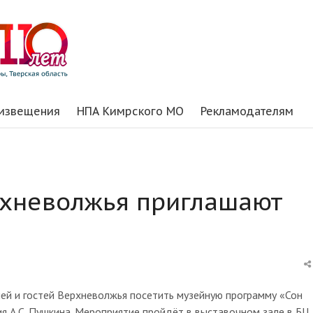
 извещения
НПА Кимрского МО
Рекламодателям
рхневолжья приглашают
лей и гостей Верхневолжья посетить музейную программу «Сон
я А.С. Пушкина. Мероприятие пройдёт в выставочном зале в БЦ