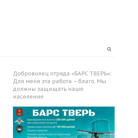
Open
search
panel
Доброволец отряда «БАРС ТВЕРЬ»:
Для меня эта работа – благо. Мы
должны защищать наше
население
Share
this
post