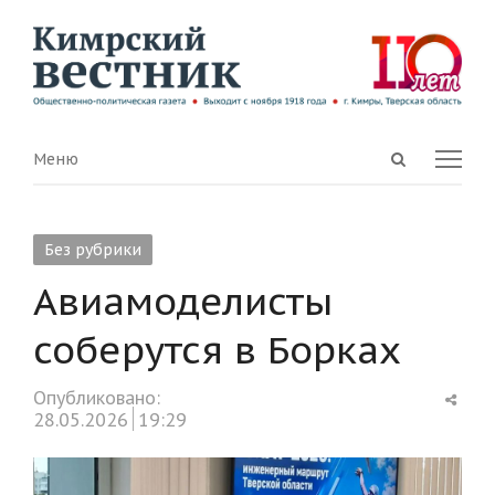
Open
Menu
Меню
search
panel
Без рубрики
Авиамоделисты
соберутся в Борках
Shar
Опубликовано:
this
28.05.2026
19:29
post