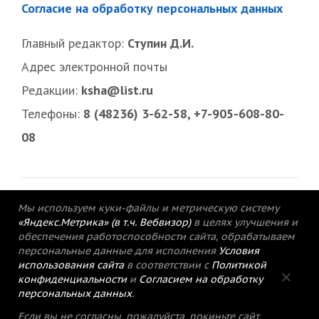
Согласие на обработку персональных данных
Главный редактор:
Ступин Д.И.
Адрес электронной почты
Редакции:
ksha@list.ru
Телефоны:
8 (48236) 3-62-58, +7-905-608-80-
08
Мы используем куки-файлы и метрическую систему
«Яндекс.Метрика» (в т.ч. Вебвизор)
в целях улучшения и
обеспечения работоспособности сайта, обрабатываем
персональные данные для исполнения
Условия
использования сайта
в соответствии с
Политикой
конфиденциальности
и
Согласием на обработку
персональных данных
.
© 2015-2021 Редакция газеты «Кимрский
Если вы не согласны, пожалуйста, покиньте сайт.