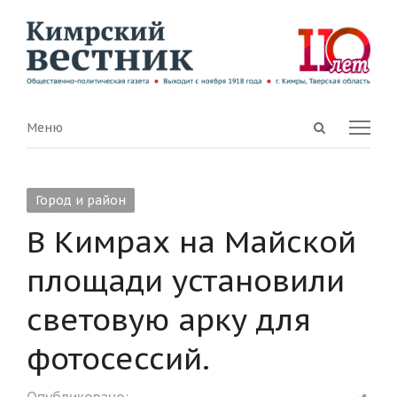
Open
Menu
Меню
search
panel
Город и район
В Кимрах на Майской
площади установили
световую арку для
фотосессий.
Shar
Опубликовано: