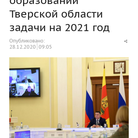
Тверской области
задачи на 2021 год
Shar
Опубликовано:
this
28.12.2020
09:05
post