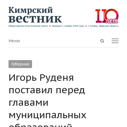
Open
Menu
Меню
search
panel
Губерния
Игорь Руденя
поставил перед
главами
муниципальных
образований