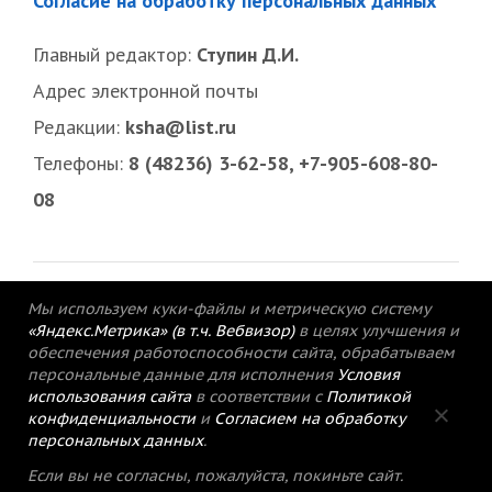
Согласие на обработку персональных данных
Главный редактор:
Ступин Д.И.
Адрес электронной почты
Редакции:
ksha@list.ru
Телефоны:
8 (48236) 3-62-58, +7-905-608-80-
08
Мы используем куки-файлы и метрическую систему
«Яндекс.Метрика» (в т.ч. Вебвизор)
в целях улучшения и
обеспечения работоспособности сайта, обрабатываем
персональные данные для исполнения
Условия
использования сайта
в соответствии с
Политикой
конфиденциальности
и
Согласием на обработку
персональных данных
.
© 2015-2021 Редакция газеты «Кимрский
Если вы не согласны, пожалуйста, покиньте сайт.
вестник».