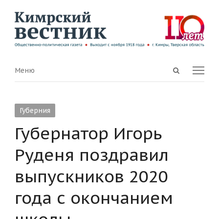
Open
Menu
Меню
search
panel
Губерния
Губернатор Игорь
Руденя поздравил
выпускников 2020
года с окончанием
школы