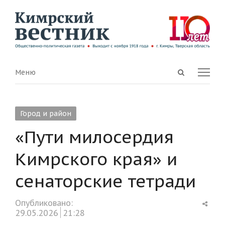
Open
Menu
Меню
search
panel
Город и район
«Пути милосердия
Кимрского края» и
сенаторские тетради
Shar
Опубликовано:
this
29.05.2026
21:28
post