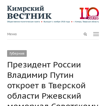
Open
Menu
Меню
search
panel
Губерния
Президент России
Владимир Путин
откроет в Тверской
области Ржевский
мемориал Советскому