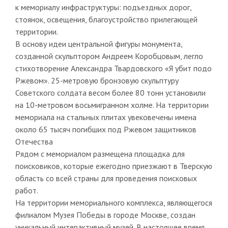
к мемориалу инфраструктуры: подъездных дорог,
стоянок, освещения, благоустройство прилегающей
территории.
В основу идеи центральной фигуры монумента,
созданной скульптором Андреем Коробцовым, легло
стихотворение Александра Твардовского «Я убит подо
Ржевом». 25-метровую бронзовую скульптуру
Советского солдата весом более 80 тонн установили
на 10-метровом восьмигранном холме. На территории
мемориала на стальных плитах увековечены имена
около 65 тысяч погибших под Ржевом защитников
Отечества
Рядом с мемориалом размещена площадка для
поисковиков, которые ежегодно приезжают в Тверскую
область со всей страны для проведения поисковых
работ.
На территории мемориального комплекса, являющегося
филиалом Музея Победы в городе Москве, создан
уникальный интерактивный музей. В настоящее время