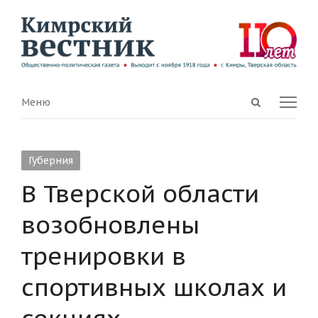
Open
Menu
Меню
search
panel
Губерния
В Тверской области
возобновлены
тренировки в
спортивных школах и
секциях