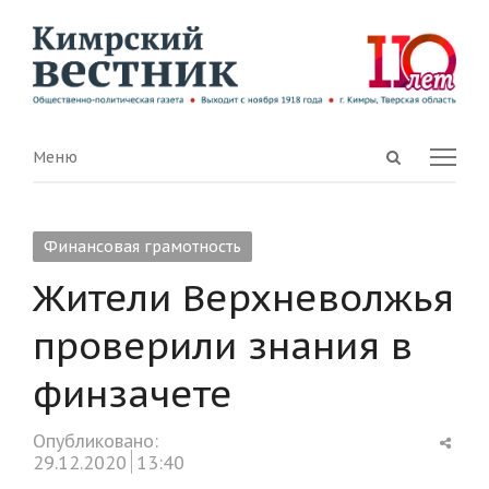
Open
Menu
Меню
search
panel
Финансовая грамотность
Жители Верхневолжья
проверили знания в
финзачете
Shar
Опубликовано:
this
29.12.2020
13:40
post