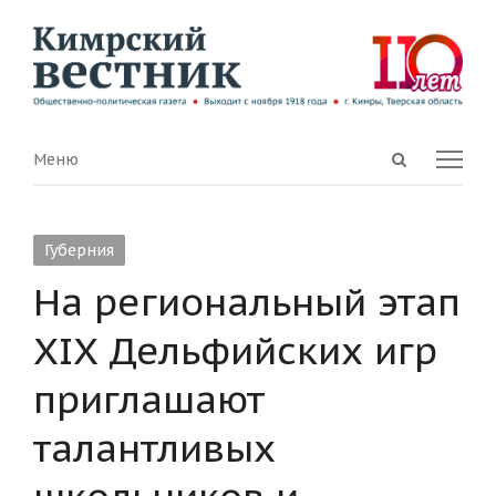
Open
Menu
Меню
search
panel
Губерния
На региональный этап
XIX Дельфийских игр
приглашают
талантливых
школьников и