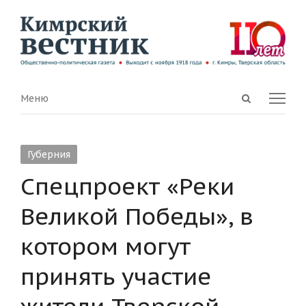
Open
Menu
Меню
search
panel
Губерния
Cпецпроект «Реки
Великой Победы», в
котором могут
принять участие
жители Тверской