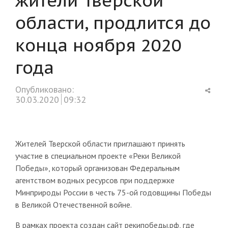
области, продлится до
конца ноября 2020
года
Shar
Опубликовано:
this
30.03.2020
09:32
post
Жителей Тверской области приглашают принять
участие в специальном проекте «Реки Великой
Победы», который организован Федеральным
агентством водных ресурсов при поддержке
Минприроды России в честь 75-ой годовщины Победы
в Великой Отечественной войне.
В рамках проекта создан сайт рекипобеды.рф, где