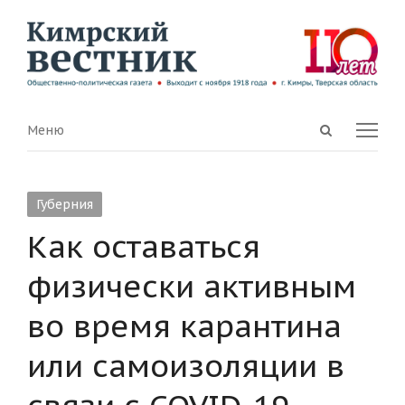
Open
Menu
Меню
search
panel
Губерния
Как оставаться
физически активным
во время карантина
или самоизоляции в
связи с COVID-19