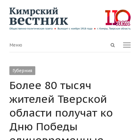
Open
Menu
Меню
search
panel
Губерния
Более 80 тысяч
жителей Тверской
области получат ко
Дню Победы
единовременные