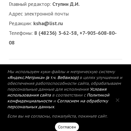
Главный редактор:
Ступин Д.И.
Адрес электронной почты
Редакции:
ksha@list.ru
Телефоны:
8 (48236) 3-62-58, +7-905-608-80-
08
Мы используем куки-файлы и метрическую систему
«Яндекс.Метрика» (в т.ч. Вебвизор)
в целях улучшения и
обеспечения работоспособности сайта, обрабатываем
персональные данные для исполнения
Условия
использования сайта
в соответствии с
Политикой
конфиденциальности
и
Согласием на обработку
персональных данных
.
© 2015-2021 Редакция газеты «Кимрский
Если вы не согласны, пожалуйста, покиньте сайт.
вестник».
Согласен
Политика конфиденциальности