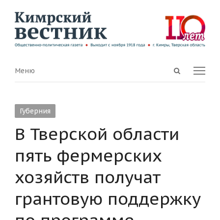
Open
Menu
Меню
search
panel
Губерния
В Тверской области
пять фермерских
хозяйств получат
грантовую поддержку
по программе