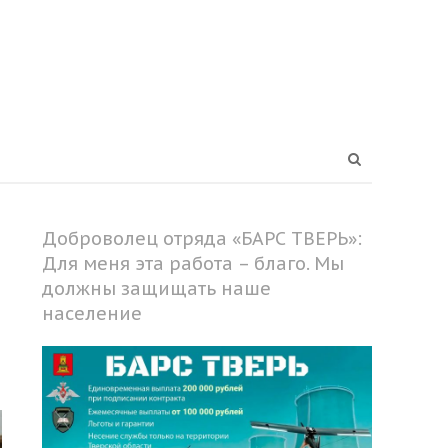
Open
search
panel
Доброволец отряда «БАРС ТВЕРЬ»:
Для меня эта работа – благо. Мы
должны защищать наше
население
Share
this
post