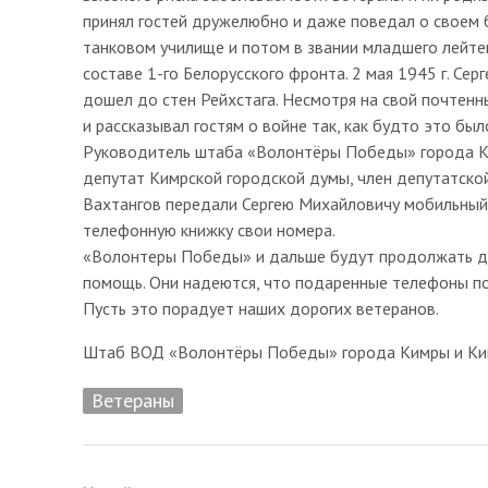
принял гостей дружелюбно и даже поведал о своем б
танковом училище и потом в звании младшего лейтен
составе 1-го Белорусского фронта. 2 мая 1945 г. С
дошел до стен Рейхстага. Несмотря на свой почтен
и рассказывал гостям о войне так, как будто это был
Руководитель штаба «Волонтёры Победы» города Ки
депутат Кимрской городской думы, член депутатско
Вахтангов передали Сергею Михайловичу мобильный т
телефонную книжку свои номера.
«Волонтеры Победы» и дальше будут продолжать дер
помощь. Они надеются, что подаренные телефоны по
Пусть это порадует наших дорогих ветеранов.
Штаб ВОД «Волонтёры Победы» города Кимры и Ки
Ветераны