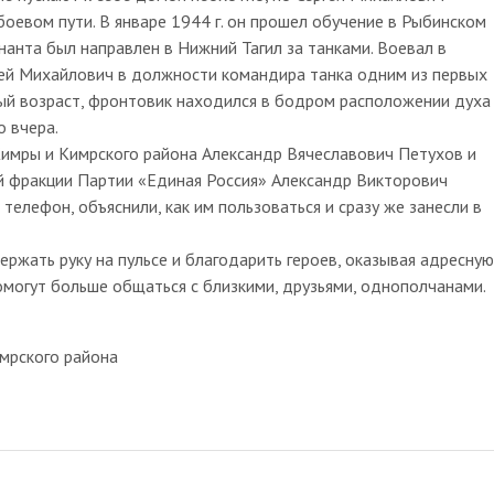
оевом пути. В январе 1944 г. он прошел обучение в Рыбинском
анта был направлен в Нижний Тагил за танками. Воевал в
ергей Михайлович в должности командира танка одним из первых
ный возраст, фронтовик находился в бодром расположении духа
о вчера.
мры и Кимрского района Александр Вячеславович Петухов и
й фракции Партии «Единая Россия» Александр Викторович
елефон, объяснили, как им пользоваться и сразу же занесли в
жать руку на пульсе и благодарить героев, оказывая адресную
могут больше общаться с близкими, друзьями, однополчанами.
мрского района