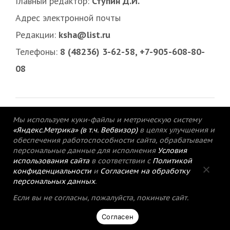
Главный редактор:
Ступин Д.И.
Адрес электронной почты
Редакции:
ksha@list.ru
Телефоны:
8 (48236) 3-62-58, +7-905-608-80-
08
Мы используем куки-файлы и метрическую систему
«Яндекс.Метрика» (в т.ч. Вебвизор)
в целях улучшения и
обеспечения работоспособности сайта, обрабатываем
персональные данные для исполнения
Условия
использования сайта
в соответствии с
Политикой
конфиденциальности
и
Согласием на обработку
персональных данных
.
© 2015-2021 Редакция газеты «Кимрский
Если вы не согласны, пожалуйста, покиньте сайт.
вестник».
Согласен
Политика конфиденциальности