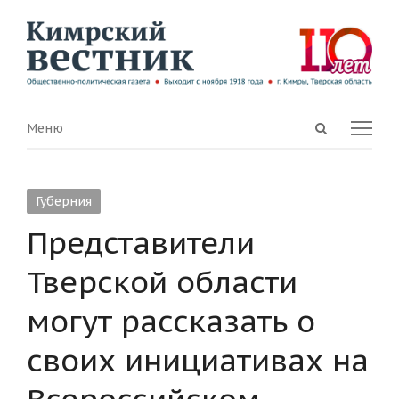
Open
Menu
Меню
search
panel
Губерния
Представители
Тверской области
могут рассказать о
своих инициативах на
Всероссийском