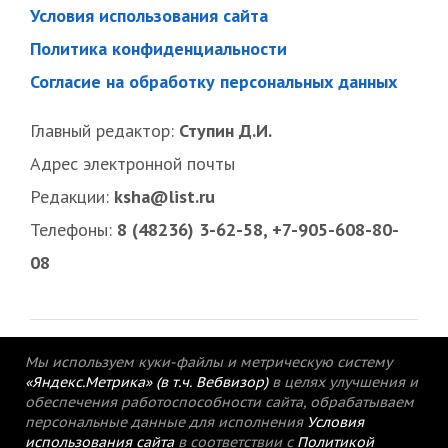
Условия использования сайта
Политика конфиденциальности
Согласие на обработку персональных данных
Главный редактор:
Ступин Д.И.
Адрес электронной почты
Редакции:
ksha@list.ru
Телефоны:
8 (48236) 3-62-58, +7-905-608-80-
08
Мы используем куки-файлы и метрическую систему
«Яндекс.Метрика» (в т.ч. Вебвизор)
в целях улучшения и
обеспечения работоспособности сайта, обрабатываем
персональные данные для исполнения
Условия
использования сайта
в соответствии с
Политикой