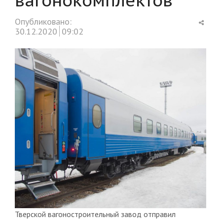
Shar
Опубликовано:
this
30.12.2020
09:02
post
Тверской вагоностроительный завод отправил