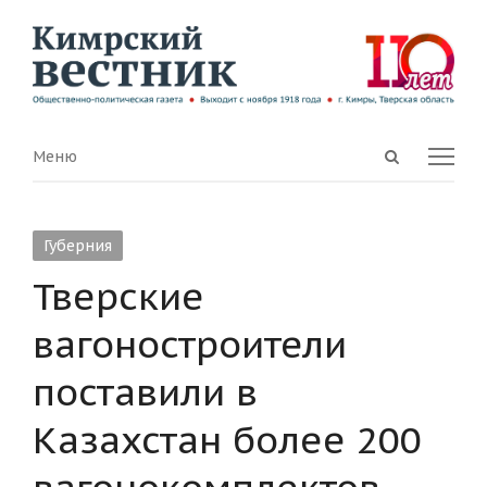
Open
Menu
Меню
search
panel
Губерния
Тверские
вагоностроители
поставили в
Казахстан более 200
вагонокомплектов