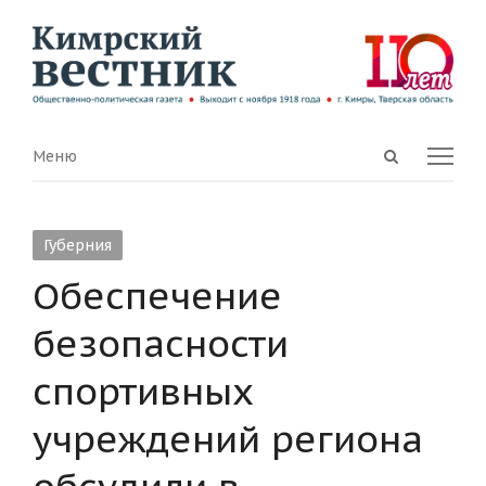
Open
Menu
Меню
search
panel
Губерния
Обеспечение
безопасности
спортивных
учреждений региона
обсудили в