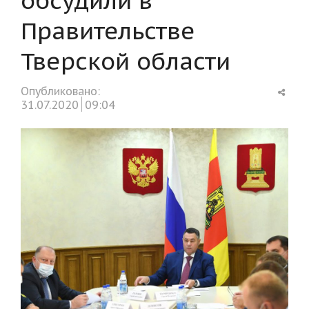
Правительстве
Тверской области
Shar
Опубликовано:
this
31.07.2020
09:04
post