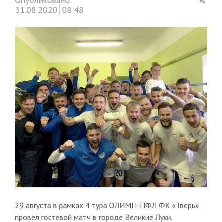
this
31.08.2020
08:48
post
29 августа в рамках 4 тура ОЛИМП-ПФЛ ФК «Тверь»
провел гостевой матч в городе Великие Луки.