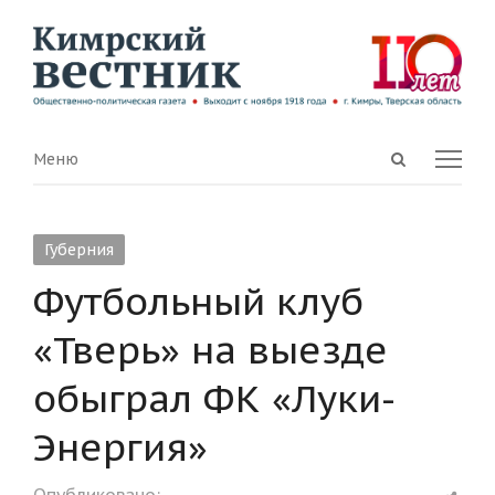
Open
Menu
Меню
search
panel
Губерния
Футбольный клуб
«Тверь» на выезде
обыграл ФК «Луки-
Энергия»
Shar
Опубликовано: