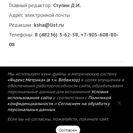
Главный редактор:
Ступин Д.И.
Адрес электронной почты
Редакции:
ksha@list.ru
Телефоны:
8 (48236) 3-62-58, +7-905-608-80-
08
Мы используем куки-файлы и метрическую систему
«Яндекс.Метрика» (в т.ч. Вебвизор)
в целях улучшения и
обеспечения работоспособности сайта, обрабатываем
персональные данные для исполнения
Условия
использования сайта
в соответствии с
Политикой
конфиденциальности
и
Согласием на обработку
персональных данных
.
© 2015-2021 Редакция газеты «Кимрский
Если вы не согласны, пожалуйста, покиньте сайт.
вестник».
Согласен
Политика конфиденциальности