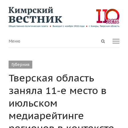
Open
Menu
Меню
search
panel
Губерния
Тверская область
заняла 11-е место в
июльском
медиарейтинге
регионов в контексте