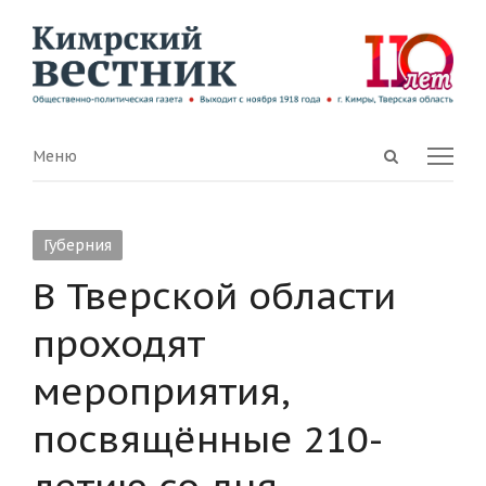
Open
Menu
Меню
search
panel
Губерния
В Тверской области
проходят
мероприятия,
посвящённые 210-
летию со дня