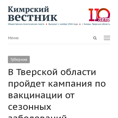
Open
Menu
Меню
search
panel
Губерния
В Тверской области
пройдет кампания по
вакцинации от
сезонных
заболеваний