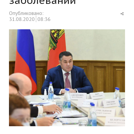
Shar
Опубликовано:
this
31.08.2020
08:36
post