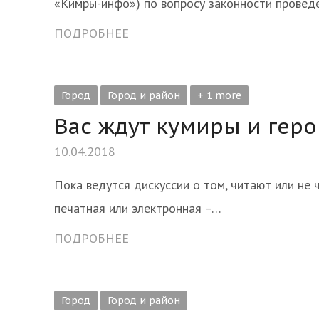
«Кимры-инфо») по вопросу законности провед
ПОДРОБНЕЕ
Город
Город и район
+ 1 more
Вас ждут кумиры и гер
10.04.2018
Пока ведутся дискуссии о том, читают или не 
печатная или электронная –…
ПОДРОБНЕЕ
Город
Город и район