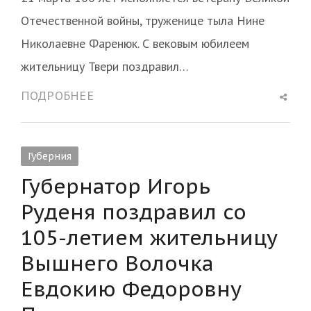
Отечественной войны, труженице тыла Нине
Николаевне Фаренюк. С вековым юбилеем
жительницу Твери поздравил…
Shar
ПОДРОБНЕЕ
this
post
Губерния
Губернатор Игорь
Руденя поздравил со
105-летием жительницу
Вышнего Волочка
Евдокию Федоровну