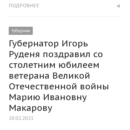
Shar
ПОДРОБНЕЕ
this
post
Губерния
Губернатор Игорь
Руденя поздравил со
столетним юбилеем
ветерана Великой
Отечественной войны
Марию Ивановну
Макарову
20.02.2021