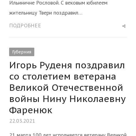
Ильиничне Рословой. С вековым юбилеем
жительницу Твери поздравил…
Shar
ПОДРОБНЕЕ
this
post
Губерния
Игорь Руденя поздравил
со столетием ветерана
Великой Отечественной
войны Нину Николаевну
Фаренюк
22.03.2021
21 марта 100 лет исполняется ветерану Великой