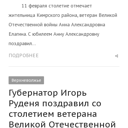
11 февраля столетие отмечает
жительница Кимрского района, ветеран Великой
Отечественной войны Анна Александровна
Елагина. С юбилеем Анну Александровну
поздравил…
Shar
ПОДРОБНЕЕ
this
post
Верхневолжье
Губернатор Игорь
Руденя поздравил со
столетием ветерана
Великой Отечественной