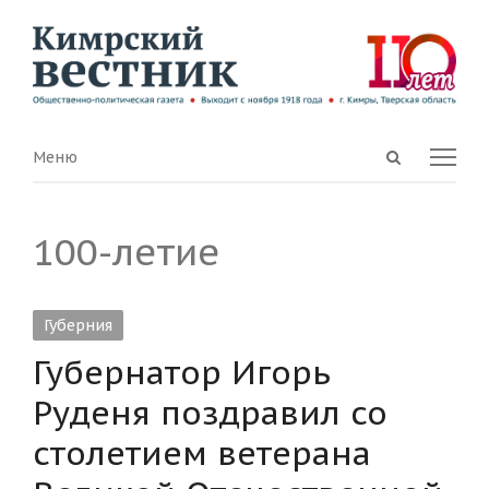
Open
Menu
Меню
search
panel
100-летие
Губерния
Губернатор Игорь
Руденя поздравил со
столетием ветерана