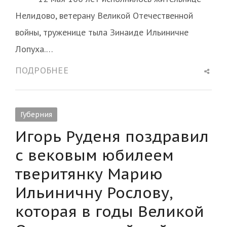
Нелидово, ветерану Великой Отечественной
войны, труженице тыла Зинаиде Ильиничне
Лопуха.…
Shar
ПОДРОБНЕЕ
this
post
Губерния
Игорь Руденя поздравил
с вековым юбилеем
тверитянку Марию
Ильиничну Рослову,
которая в годы Великой