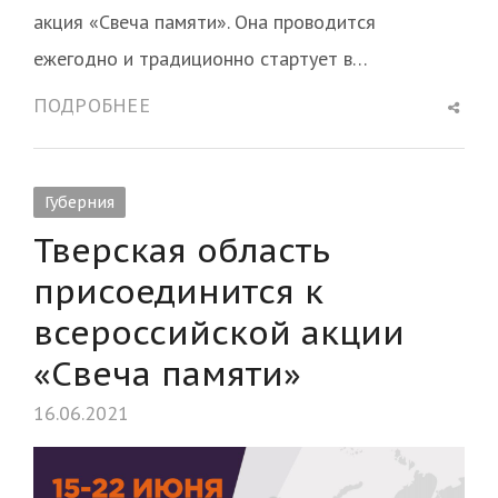
акция «Свеча памяти». Она проводится
ежегодно и традиционно стартует в…
Shar
ПОДРОБНЕЕ
this
post
Губерния
Тверская область
присоединится к
всероссийской акции
«Свеча памяти»
16.06.2021