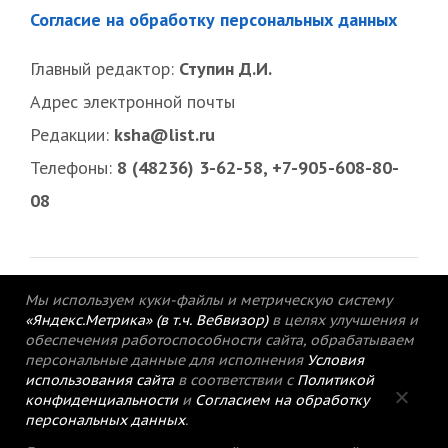
Согласие на обработку персональных данных
Главный редактор:
Ступин Д.И.
Адрес электронной почты
Редакции:
ksha@list.ru
Телефоны:
8 (48236) 3-62-58, +7-905-608-80-
08
Мы используем куки-файлы и метрическую систему
«Яндекс.Метрика» (в т.ч. Вебвизор)
в целях улучшения и
обеспечения работоспособности сайта, обрабатываем
персональные данные для исполнения
Условия
использования сайта
в соответствии с
Политикой
конфиденциальности
и
Согласием на обработку
персональных данных
.
© 2015-2021 Редакция газеты «Кимрский