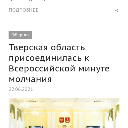
Shar
ПОДРОБНЕЕ
this
post
Губерния
Тверская область
присоединилась к
Всероссийской минуте
молчания
22.06.2021