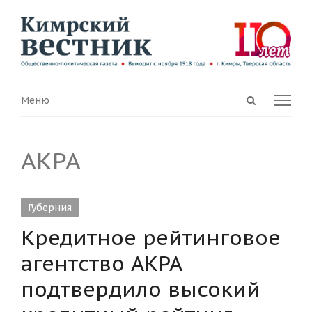
Open
Menu
Меню
search
panel
АКРА
Губерния
Кредитное рейтинговое
агентство АКРА
подтвердило высокий