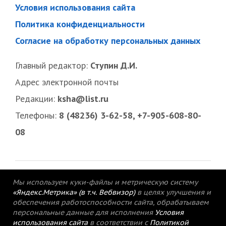
Условия использования сайта
Политика конфиденциальности
Согласие на обработку персональных данных
Главный редактор:
Ступин Д.И.
Адрес электронной почты
Редакции:
ksha@list.ru
Телефоны:
8 (48236) 3-62-58, +7-905-608-80-
08
Мы используем куки-файлы и метрическую систему
«Яндекс.Метрика» (в т.ч. Вебвизор)
в целях улучшения и
обеспечения работоспособности сайта, обрабатываем
персональные данные для исполнения
Условия
использования сайта
в соответствии с
Политикой