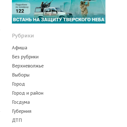
Share
this
post
Рубрики
Афиша
Без рубрики
Верхневолжье
Выборы
Город
Город и район
Share
Госдума
this
Губерния
post
ДТП