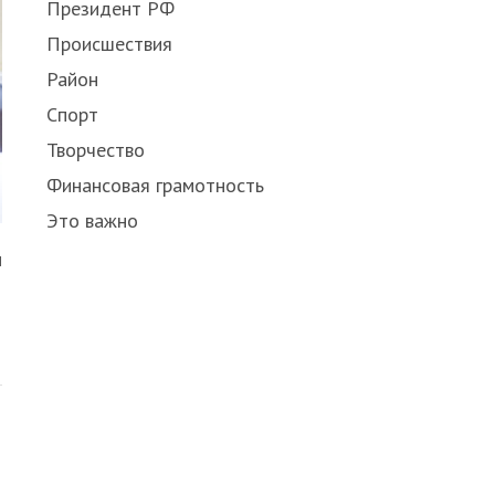
Президент РФ
Происшествия
Район
Спорт
Творчество
Финансовая грамотность
Это важно
и
Share
this
post