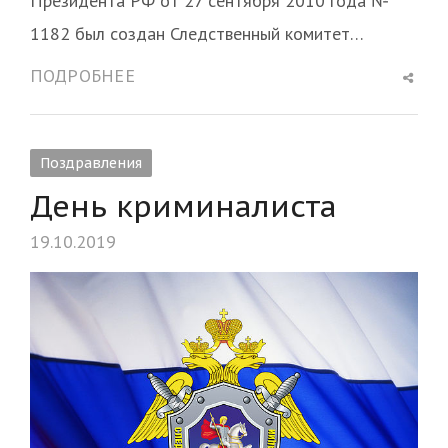
Президента РФ от 27 сентября 2010 года №
1182 был создан Следственный комитет…
Shar
ПОДРОБНЕЕ
this
post
Поздравления
День криминалиста
19.10.2019