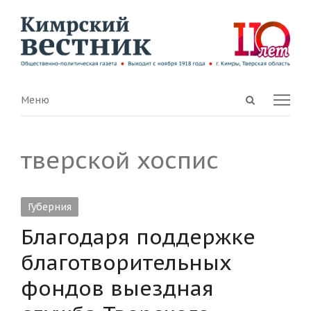
Open
Menu
Меню
search
panel
тверской хоспис
Губерния
Благодаря поддержке
благотворительных
фондов выездная