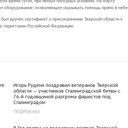
ое время суток, при любых погодных условиях. На борту
е оборудование, позволяющее оказывать помощь прямо в небе
 был вручён сертификат о присоединении Тверской области к
а территории Российской Федерации.
те
Игорь Руденя поздравил ветеранов Тверской
области — участников Сталинградской битвы с
76-й годовщиной разгрома фашистов под
Сталинградом
ПОДРОБНЕЕ
В Год театра на поддержку театров Тверской