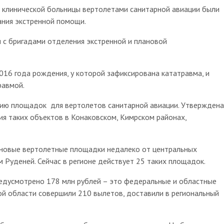
 клинической больницы вертолетами санитарной авиации были
ания экстренной помощи.
 с бригадами отделения экстренной и плановой
16 года рождения, у которой зафиксирована кататравма, и
равмой.
нию площадок для вертолетов санитарной авиации. Утверждена
ия таких объектов в Конаковском, Кимрском районах,
 новые вертолетные площадки недалеко от центральных
м Руденей. Сейчас в регионе действует 25 таких площадок.
редусмотрено 178 млн рублей – это федеральные и областные
ой области совершили 210 вылетов, доставили в региональный