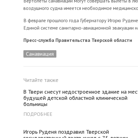
Вертолёты санавиации могут совершать вылеты в люб
воздушного судна имеется необходимое медицинско
В феврале прошлого года Губернатору Игорю Рудене
Единой системе санитарно-авиационной эвакуации н
Пресс-служба Правительства Тверской области
Санавиация
Читайте также
В Твери снесут недостроенное здание на мес
будущей детской областной клинической
больницы
ПОДРОБНЕЕ
Игорь Руденя поздравил Тверской
государственный театр кукол с 75-летним