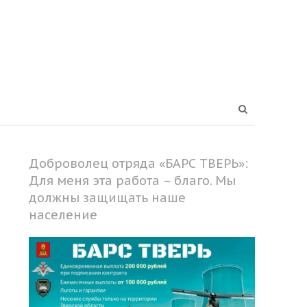
Open
search
panel
Доброволец отряда «БАРС ТВЕРЬ»:
Для меня эта работа – благо. Мы
должны защищать наше
население
Share
this