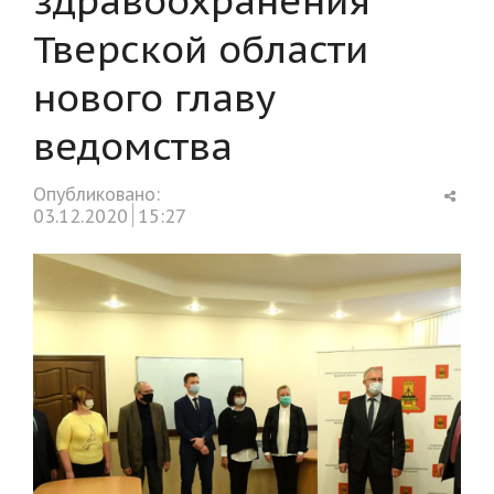
Тверской области
нового главу
ведомства
Shar
Опубликовано:
this
03.12.2020
15:27
post