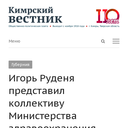
Open
Menu
Меню
search
panel
Губерния
Игорь Руденя
представил
коллективу
Министерства
здравоохранения