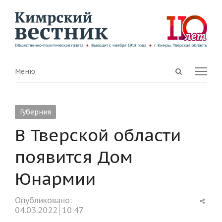
Open
Menu
Меню
search
panel
Губерния
В Тверской области
появится Дом
Юнармии
Shar
Опубликовано:
this
04.03.2022
10:47
post