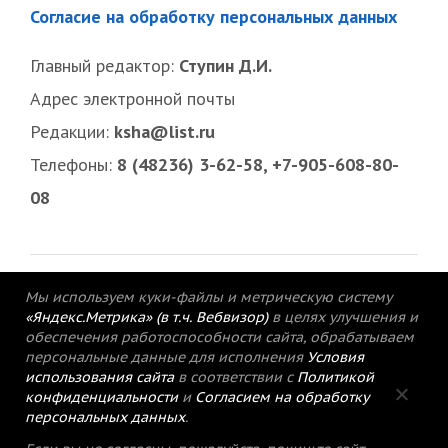
Согласие на обработку персональных данных
Главный редактор:
Ступин Д.И.
Адрес электронной почты
Редакции:
ksha@list.ru
Телефоны:
8 (48236) 3-62-58, +7-905-608-80-
08
Мы используем куки-файлы и метрическую систему
«Яндекс.Метрика» (в т.ч. Вебвизор)
в целях улучшения и
обеспечения работоспособности сайта, обрабатываем
персональные данные для исполнения
Условия
использования сайта
в соответствии с
Политикой
конфиденциальности
и
Согласием на обработку
персональных данных
.
© 2015-2021 Редакция газеты «Кимрский