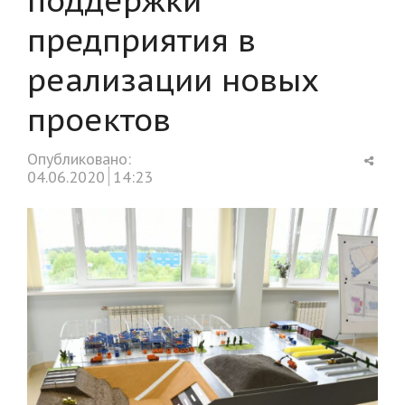
предприятия в
реализации новых
проектов
Shar
Опубликовано:
this
04.06.2020
14:23
post