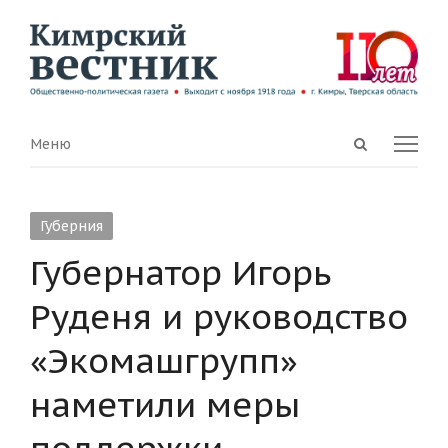
Open
Menu
Меню
search
panel
Губерния
Губернатор Игорь
Руденя и руководство
«Экомашгрупп»
наметили меры
поддержки