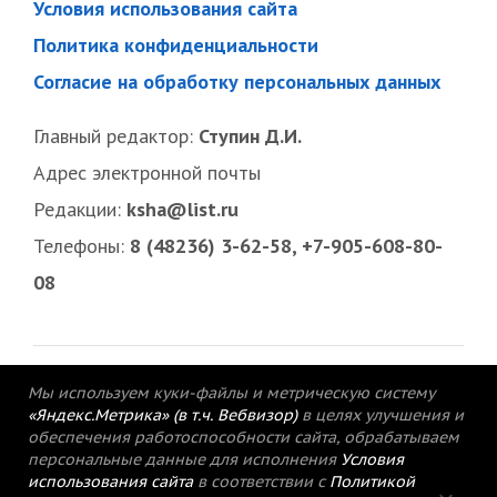
Условия использования сайта
Политика конфиденциальности
Согласие на обработку персональных данных
Главный редактор:
Ступин Д.И.
Адрес электронной почты
Редакции:
ksha@list.ru
Телефоны:
8 (48236) 3-62-58, +7-905-608-80-
08
Мы используем куки-файлы и метрическую систему
«Яндекс.Метрика» (в т.ч. Вебвизор)
в целях улучшения и
обеспечения работоспособности сайта, обрабатываем
персональные данные для исполнения
Условия
использования сайта
в соответствии с
Политикой