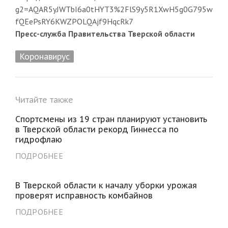
g2=AQAR5yJWTbI6a0tHYT3%2FlS9y5R1XwH5g0G795w
fQEePsRY6KWZPOLQAjf9HqcRk7
Пресс-служба Правительства Тверской области
Коронавирус
Читайте также
Спортсмены из 19 стран планируют установить
в Тверской области рекорд Гиннесса по
гидрофлаю
ПОДРОБНЕЕ
В Тверской области к началу уборки урожая
проверят исправность комбайнов
ПОДРОБНЕЕ