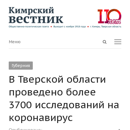
Open
Menu
Меню
search
panel
Губерния
В Тверской области
проведено более
3700 исследований на
коронавирус
Shar
Опубликовано: