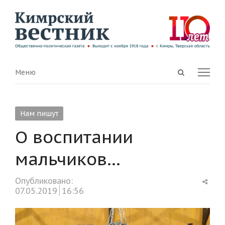
Open
Menu
Меню
search
panel
Нам пишут
О воспитании
мальчиков…
Shar
Опубликовано:
this
07.05.2019
16:56
post