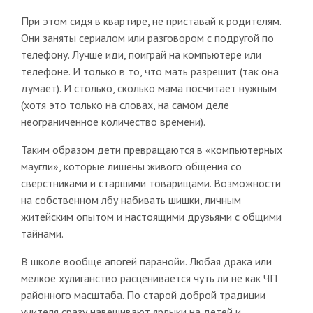
При этом сидя в квартире, не приставай к родителям.
Они заняты сериалом или разговором с подругой по
телефону. Лучше иди, поиграй на компьютере или
телефоне. И только в то, что мать разрешит (так она
думает). И столько, сколько мама посчитает нужным
(хотя это только на словах, на самом деле
неограниченное количество времени).
Таким образом дети превращаются в «компьютерных
маугли», которые лишены живого общения со
сверстниками и старшими товарищами. Возможности
на собственном лбу набивать шишки, личным
житейским опытом и настоящими друзьями с общими
тайнами.
В школе вообще апогей паранойи. Любая драка или
мелкое хулиганство расценивается чуть ли не как ЧП
районного масштаба. По старой доброй традиции
учителя сразу навешивают ярлыки на детей и