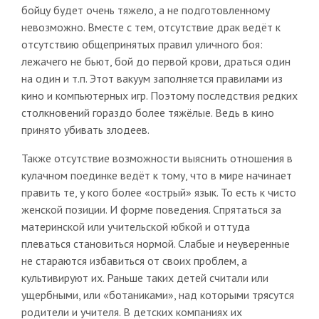
бойцу будет очень тяжело, а не подготовленному
невозможно. Вместе с тем, отсутствие драк ведёт к
отсутствию общепринятых правил уличного боя:
лежачего не бьют, бой до первой крови, драться один
на один и т.п. Этот вакуум заполняется правилами из
кино и компьютерных игр. Поэтому последствия редких
столкновений гораздо более тяжёлые. Ведь в кино
принято убивать злодеев.
Также отсутствие возможности выяснить отношения в
кулачном поединке ведёт к тому, что в мире начинает
править те, у кого более «острый» язык. То есть к чисто
женской позиции. И форме поведения. Спрятаться за
материнской или учительской юбкой и оттуда
плеваться становиться нормой. Слабые и неуверенные
не стараются избавиться от своих проблем, а
культивируют их. Раньше таких детей считали или
ущербными, или «ботаниками», над которыми трясутся
родители и учителя. В детских компаниях их