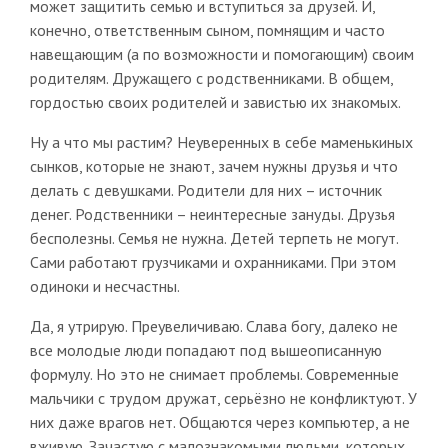
может защитить семью и вступиться за друзей. И,
конечно, ответственным сыном, помнящим и часто
навещающим (а по возможности и помогающим) своим
родителям. Дружащего с родственниками. В общем,
гордостью своих родителей и завистью их знакомых.
Ну а что мы растим? Неуверенных в себе маменькиных
сынков, которые не знают, зачем нужны друзья и что
делать с девушками. Родители для них – источник
денег. Родственники – неинтересные зануды. Друзья
бесполезны. Семья не нужна. Детей терпеть не могут.
Сами работают грузчиками и охранниками. При этом
одиноки и несчастны.
Да, я утрирую. Преувеличиваю. Слава богу, далеко не
все молодые люди попадают под вышеописанную
формулу. Но это не снимает проблемы. Современные
мальчики с трудом дружат, серьёзно не конфликтуют. У
них даже врагов нет. Общаются через компьютер, а не
вживую. Зачастую с малознакомыми людьми, которых