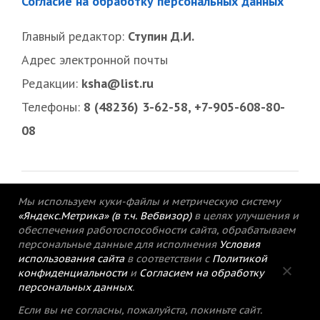
Согласие на обработку персональных данных
Главный редактор:
Ступин Д.И.
Адрес электронной почты
Редакции:
ksha@list.ru
Телефоны:
8 (48236) 3-62-58, +7-905-608-80-
08
Мы используем куки-файлы и метрическую систему
«Яндекс.Метрика» (в т.ч. Вебвизор)
в целях улучшения и
обеспечения работоспособности сайта, обрабатываем
персональные данные для исполнения
Условия
использования сайта
в соответствии с
Политикой
конфиденциальности
и
Согласием на обработку
персональных данных
.
© 2015-2021 Редакция газеты «Кимрский
Если вы не согласны, пожалуйста, покиньте сайт.
вестник».