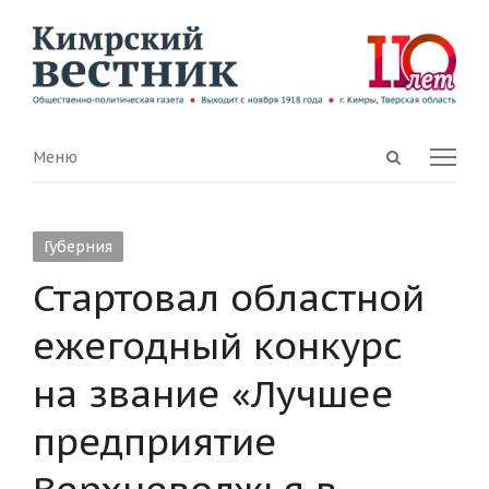
Open
Menu
Меню
search
panel
Губерния
Стартовал областной
ежегодный конкурс
на звание «Лучшее
предприятие
Верхневолжья в