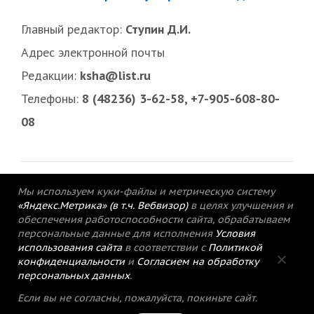
Главный редактор:
Ступин Д.И.
Адрес электронной почты
Редакции:
ksha@list.ru
Телефоны:
8 (48236) 3-62-58, +7-905-608-80-
08
Мы используем куки-файлы и метрическую систему
«Яндекс.Метрика» (в т.ч. Вебвизор)
в целях улучшения и
обеспечения работоспособности сайта, обрабатываем
персональные данные для исполнения
Условия
использования сайта
в соответствии с
Политикой
конфиденциальности
и
Согласием на обработку
персональных данных
.
© 2015-2021 Редакция газеты «Кимрский
Если вы не согласны, пожалуйста, покиньте сайт.
вестник».