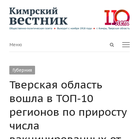
Open
Menu
Меню
search
panel
Губерния
Тверская область
вошла в ТОП-10
регионов по приросту
числа
вакцинированных от