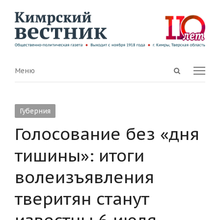
Open
Menu
Меню
search
panel
Губерния
Голосование без «дня
тишины»: итоги
волеизъявления
тверитян станут
известны 6 июля