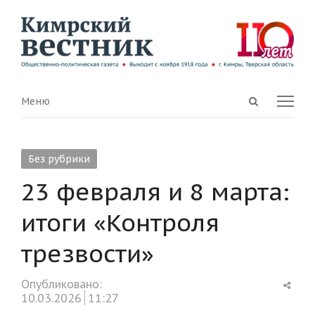
Open
Menu
Меню
search
panel
Без рубрики
23 февраля и 8 марта:
итоги «Контроля
трезвости»
Shar
Опубликовано:
this
10.03.2026
11:27
post