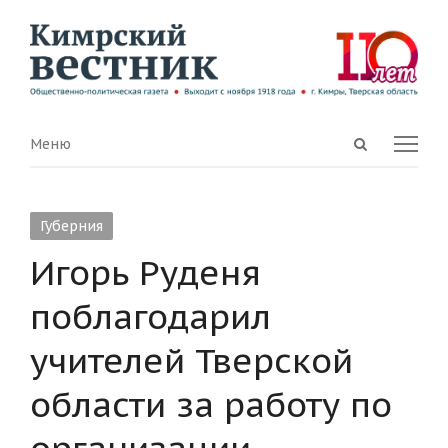
Open
Menu
Меню
search
panel
Губерния
Игорь Руденя
поблагодарил
учителей Тверской
области за работу по
организации