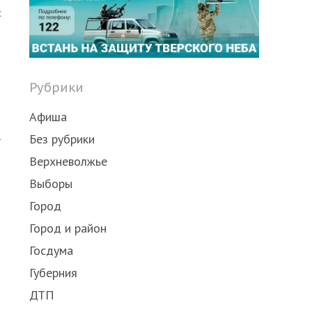
post
с
Рубрики
Афиша
Без рубрики
т
Верхневолжье
Выборы
Город
Город и район
Госдума
Губерния
ДТП