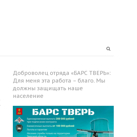
Open
search
panel
Доброволец отряда «БАРС ТВЕРЬ»:
Для меня эта работа – благо. Мы
должны защищать наше
население
х
Share
this