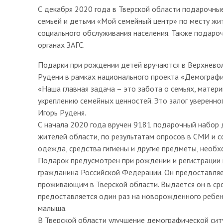
С декабря 2020 года в Тверской области подарочн
семьей и детьми «Мой семейный центр» по месту жи
социального обслуживания населения. Также подаро
органах ЗАГС.
Подарки при рождении детей вручаются в Верхневол
Рудени в рамках национального проекта «Демографи
«Наша главная задача – это забота о семьях, матери
укреплению семейных ценностей. Это залог уверенног
Игорь Руденя.
С начала 2020 года вручен 9181 подарочный набор
жителей области, по результатам опросов в СМИ и с
одежда, средства гигиены и другие предметы, необх
Подарок предусмотрен при рождении и регистрации 
гражданина Российской Федерации. Он предоставляе
проживающим в Тверской области. Выдается он в ср
предоставляется один раз на новорожденного ребенк
малыша.
В Тверской области улучшение демографической си