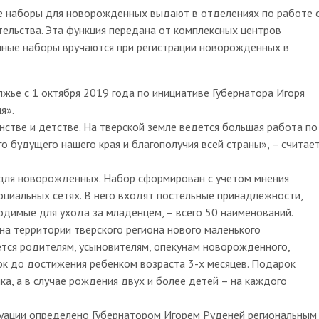
ые наборы для новорожденных выдают в отделениях по работе 
тельства. Эта функция передана от комплексных центров
чные наборы вручаются при регистрации новорожденных в
жье с 1 октября 2019 года по инициативе Губернатора Игоря
я».
нстве и детстве. На тверской земле ведется большая работа по
о будущего нашего края и благополучия всей страны», – считае
 для новорожденных. Набор сформирован с учетом мнения
оциальных сетях. В него входят постельные принадлежности,
одимые для ухода за младенцем, – всего 50 наименований.
на территории тверского региона нового маленького
тся родителям, усыновителям, опекунам новорожденного,
ок до достижения ребенком возраста 3-х месяцев. Подарок
а, а в случае рождения двух и более детей – на каждого
туации определено Губернатором Игорем Руденей региональным