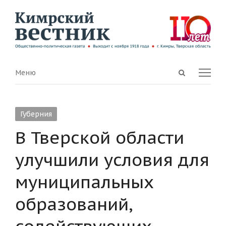
Open
Menu
Меню
search
panel
Губерния
В Тверской области
улучшили условия для
муниципальных
образований,
содействующих