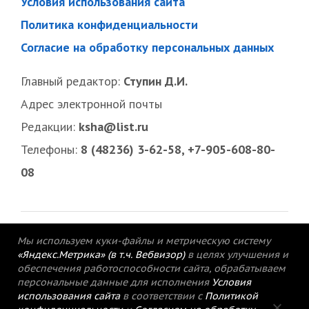
Условия использования сайта
Политика конфиденциальности
Согласие на обработку персональных данных
Главный редактор:
Ступин Д.И.
Адрес электронной почты
Редакции:
ksha@list.ru
Телефоны:
8 (48236) 3-62-58, +7-905-608-80-
08
Мы используем куки-файлы и метрическую систему
«Яндекс.Метрика» (в т.ч. Вебвизор)
в целях улучшения и
обеспечения работоспособности сайта, обрабатываем
персональные данные для исполнения
Условия
использования сайта
в соответствии с
Политикой