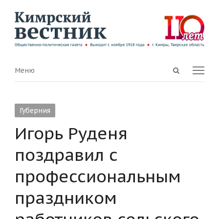
Open
Menu
Меню
search
panel
Губерния
Игорь Руденя
поздравил с
профессиональным
праздником
работников сельского