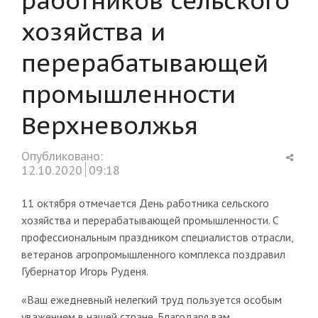
хозяйства и
перерабатывающей
промышленности
Верхневолжья
Shar
Опубликовано:
this
12.10.2020
09:18
post
11 октября отмечается День работника сельского
хозяйства и перерабатывающей промышленности. С
профессиональным праздником специалистов отрасли,
ветеранов агропромышленного комплекса поздравил
Губернатор Игорь Руденя.
«Ваш ежедневный нелегкий труд пользуется особым
уважением в нашей стране. Благодаря вам