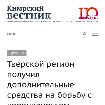
Open
Menu
Меню
search
panel
Губерния
Тверской регион
получил
дополнительные
средства на борьбу с
коронавирусом