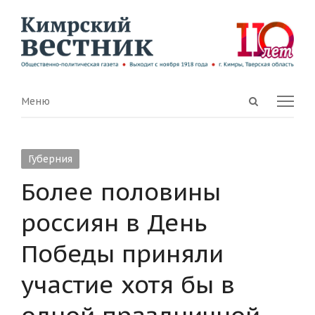
Open
Menu
Меню
search
panel
Губерния
Более половины
россиян в День
Победы приняли
участие хотя бы в
одной праздничной