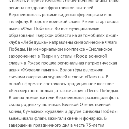
в память о героях Великой Отечественной войны. Глава
региона поздравил фронтовиков-жителей
Верхневолжья в режиме видеоконференцсвязи и по
телефону. В городе воинской славы Ржеве стартовала
акция «Флаг Победы». Во все муниципальные
образования Тверской области на автомобилях джип-
клуба «Лебедушка» направлены символические Флаги
Победы. На мемориальном комплексе «Смоленское
захоронение» в Твери и у стелы «Город воинской
славы» в Ржеве прошла региональная патриотическая
акция «Журавли памяти». Волонтёры выложили
свечами очертания журавлей и слово «Память». В
онлайн-формате состоялось традиционное шествие
«Бессмертного полка», а также акция «Песня Победы».
В окнах домов жители Верхневолжья размещали фото
своих родных-участников Великой Отечественной
войны, бумажных журавлей и другие символы Победы,
вывешивали флаги, зажигали свечи и фонарики. В
завершении праздничного дня в честь 75-летия