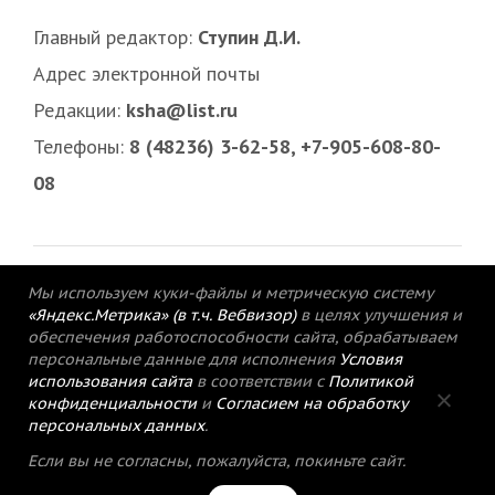
Главный редактор:
Ступин Д.И.
Адрес электронной почты
Редакции:
ksha@list.ru
Телефоны:
8 (48236) 3-62-58, +7-905-608-80-
08
Мы используем куки-файлы и метрическую систему
«Яндекс.Метрика» (в т.ч. Вебвизор)
в целях улучшения и
обеспечения работоспособности сайта, обрабатываем
персональные данные для исполнения
Условия
использования сайта
в соответствии с
Политикой
конфиденциальности
и
Согласием на обработку
персональных данных
.
© 2015-2021 Редакция газеты «Кимрский
Если вы не согласны, пожалуйста, покиньте сайт.
вестник».