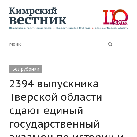
Open
Menu
Меню
search
panel
Без рубрики
2394 выпускника
Тверской области
сдают единый
государственный
экзамен по истории и